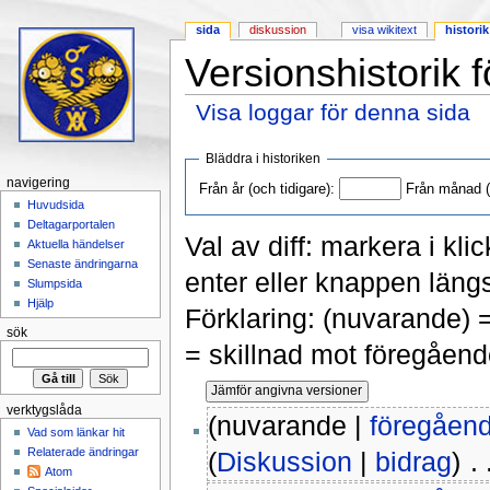
sida
diskussion
visa wikitext
historik
Versionshistorik f
Visa loggar för denna sida
Hoppa till:
navigering
,
sök
Bläddra i historiken
navigering
Från år (och tidigare):
Från månad (o
Huvudsida
Deltagarportalen
Val av diff: markera i kli
Aktuella händelser
Senaste ändringarna
enter eller knappen längs
Slumpsida
Hjälp
Förklaring: (nuvarande) 
sök
= skillnad mot föregåend
verktygslåda
(nuvarande |
föregåen
Vad som länkar hit
Relaterade ändringar
(
Diskussion
|
bidrag
)
‎ .
Atom