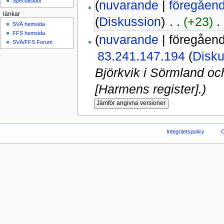
Specialsidor
(
nuvarande
|
föregåen
länkar
(
Diskussion
)
‎ . .
(+23)
‎ .
SVÄ hemsida
FFS hemsida
(
nuvarande
| föregåen
SVÄ/FFS Forum
83.241.147.194
(
Disku
Björkvik i Sörmland o
[Harmens register].)
Integritetspolicy
O