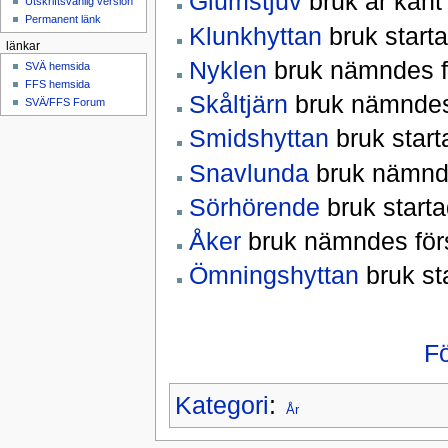
Glumstjuv
bruk är känt
Utskriftsvänlig version
Permanent länk
Klunkhyttan
bruk start
länkar
Nyklen
bruk nämndes f
SVÄ hemsida
FFS hemsida
Skåltjärn
bruk nämndes
SVÄ/FFS Forum
Smidshyttan
bruk start
Snavlunda
bruk nämnde
Sörhörende
bruk starta
Åker
bruk nämndes för
Ömningshyttan
bruk st
F
Kategori
:
År