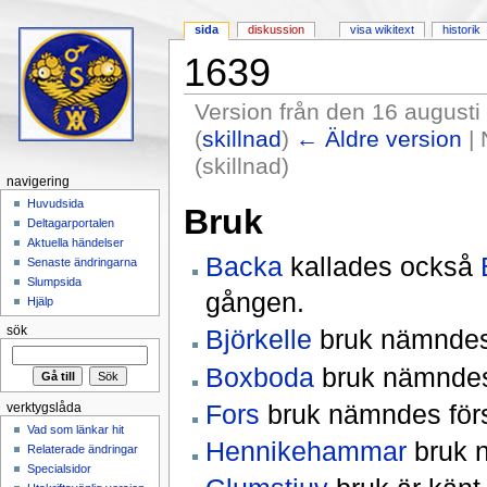
sida
diskussion
visa wikitext
historik
1639
Version från den 16 augusti
(
skillnad
)
← Äldre version
| 
(skillnad)
navigering
Hoppa till:
navigering
,
sök
Huvudsida
Bruk
Deltagarportalen
Aktuella händelser
Backa
kallades också
Senaste ändringarna
Slumpsida
gången.
Hjälp
Björkelle
bruk nämndes
sök
Boxboda
bruk nämndes
Fors
bruk nämndes för
verktygslåda
Vad som länkar hit
Hennikehammar
bruk 
Relaterade ändringar
Specialsidor