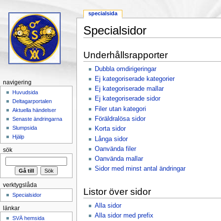
specialsida
Specialsidor
Hoppa till:
navigering
,
sök
Underhållsrapporter
Dubbla omdirigeringar
Ej kategoriserade kategorier
navigering
Ej kategoriserade mallar
Huvudsida
Ej kategoriserade sidor
Deltagarportalen
Filer utan kategori
Aktuella händelser
Föräldralösa sidor
Senaste ändringarna
Slumpsida
Korta sidor
Hjälp
Långa sidor
Oanvända filer
sök
Oanvända mallar
Sidor med minst antal ändringar
verktygslåda
Listor över sidor
Specialsidor
Alla sidor
länkar
Alla sidor med prefix
SVÄ hemsida