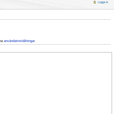
Logga in
ina
användarinställningar
.