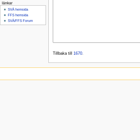
länkar
SVÄ hemsida
FFS hemsida
SVÄ/FFS Forum
Tillbaka till
1670
.