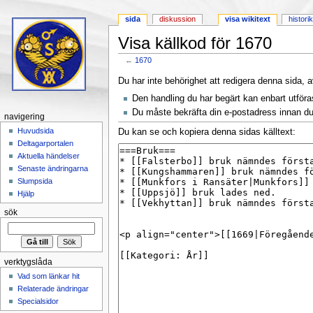
sida
diskussion
visa wikitext
histori
Visa källkod för 1670
←
1670
Hoppa till:
navigering
,
sök
Du har inte behörighet att redigera denna sida, a
Den handling du har begärt kan enbart utför
Du måste bekräfta din e-postadress innan du 
navigering
Huvudsida
Du kan se och kopiera denna sidas källtext:
Deltagarportalen
Aktuella händelser
Senaste ändringarna
Slumpsida
Hjälp
sök
verktygslåda
Vad som länkar hit
Relaterade ändringar
Specialsidor