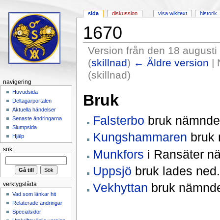
sida
diskussion
visa wikitext
historik
1670
Version från den 18 augusti
(
skillnad
)
← Äldre version
| 
(skillnad)
navigering
Hoppa till:
navigering
,
sök
Huvudsida
Bruk
Deltagarportalen
Aktuella händelser
Falsterbo
bruk nämndes
Senaste ändringarna
Slumpsida
Kungshammaren
bruk 
Hjälp
sök
Munkfors
i Ransäter n
Uppsjö
bruk lades ned.
Vekhyttan
bruk nämnde
verktygslåda
Vad som länkar hit
Relaterade ändringar
Specialsidor