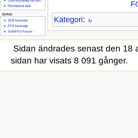
Utskriftsvänlig version
F
Permanent länk
länkar
Kategori
:
SVÄ hemsida
År
FFS hemsida
SVÄ/FFS Forum
Sidan ändrades senast den 18 a
sidan har visats 8 091 gånger.