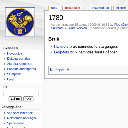
sida
diskussion
visa wikitext
historik
1780
Version från den 15 augusti 2009 kl. 16.38 av
Pjoo
(
Dis
(
skillnad
)
← Äldre version
| Nuvarande version (skillnad
Hoppa till:
navigering
,
sök
Bruk
Hällefors
bruk nämndes första gången.
navigering
Lesjöfors
bruk nämndes första gången.
Huvudsida
Deltagarportalen
Aktuella händelser
Senaste ändringarna
Kategori
:
År
Slumpsida
Hjälp
sök
verktygslåda
Vad som länkar hit
Relaterade ändringar
Specialsidor