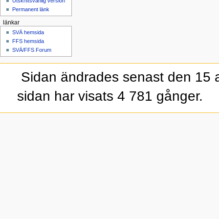
Utskriftsvänlig version
Permanent länk
länkar
SVÄ hemsida
FFS hemsida
SVÄ/FFS Forum
Sidan ändrades senast den 15 a
sidan har visats 4 781 gånger.