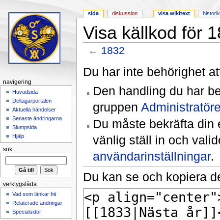
sida
diskussion
visa wikitext
histori
Visa källkod för 
←
1832
Hoppa till:
navigering
,
sök
Du har inte behörighet at
navigering
Den handling du har be
Huvudsida
Deltagarportalen
gruppen
Administratöre
Aktuella händelser
Senaste ändringarna
Du måste bekräfta din 
Slumpsida
vänlig ställ in och val
Hjälp
sök
användarinställningar
.
Du kan se och kopiera de
verktygslåda
Vad som länkar hit
Relaterade ändringar
Specialsidor