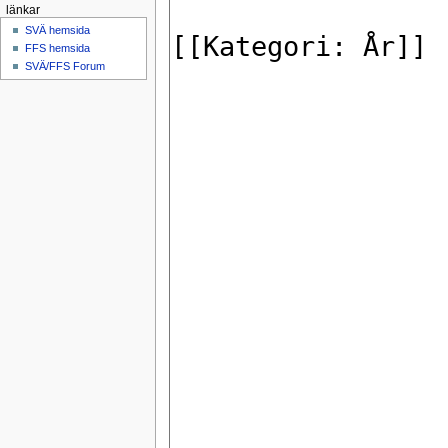
länkar
SVÄ hemsida
FFS hemsida
SVÄ/FFS Forum