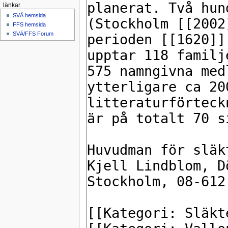
länkar
SVÄ hemsida
FFS hemsida
SVÄ/FFS Forum