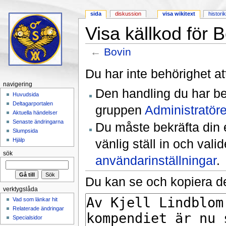
sida
diskussion
visa wikitext
histori
Visa källkod för 
←
Bovin
Hoppa till:
navigering
,
sök
Du har inte behörighet at
navigering
Den handling du har be
Huvudsida
Deltagarportalen
gruppen
Administratöre
Aktuella händelser
Senaste ändringarna
Du måste bekräfta din 
Slumpsida
vänlig ställ in och val
Hjälp
sök
användarinställningar
.
Du kan se och kopiera de
verktygslåda
Vad som länkar hit
Relaterade ändringar
Specialsidor