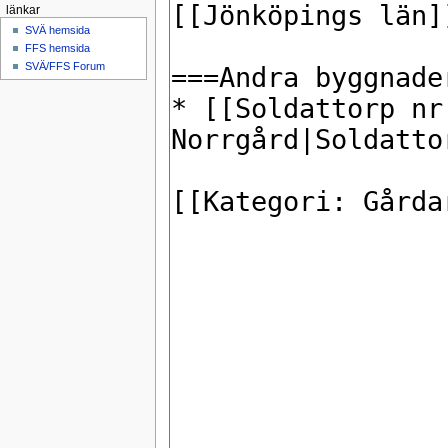
länkar
SVÄ hemsida
FFS hemsida
SVÄ/FFS Forum