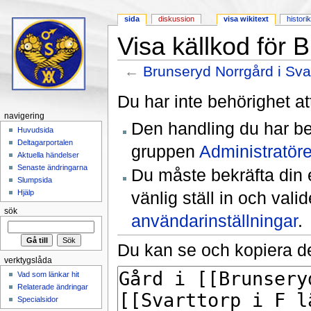
sida
diskussion
visa wikitext
histori
Visa källkod för 
←
Brunseryd Norrgård i Sva
Hoppa till:
navigering
,
sök
Du har inte behörighet at
navigering
Den handling du har be
Huvudsida
Deltagarportalen
gruppen
Administratöre
Aktuella händelser
Senaste ändringarna
Du måste bekräfta din 
Slumpsida
vänlig ställ in och val
Hjälp
sök
användarinställningar
.
Du kan se och kopiera de
verktygslåda
Vad som länkar hit
Relaterade ändringar
Specialsidor