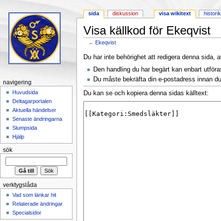
sida
diskussion
visa wikitext
histori
Visa källkod för Ekeqvist
←
Ekeqvist
Hoppa till:
navigering
,
sök
Du har inte behörighet att redigera denna sida, a
Den handling du har begärt kan enbart utför
Du måste bekräfta din e-postadress innan du 
navigering
Huvudsida
Du kan se och kopiera denna sidas källtext:
Deltagarportalen
Aktuella händelser
Senaste ändringarna
Slumpsida
Hjälp
sök
verktygslåda
Vad som länkar hit
Relaterade ändringar
Specialsidor