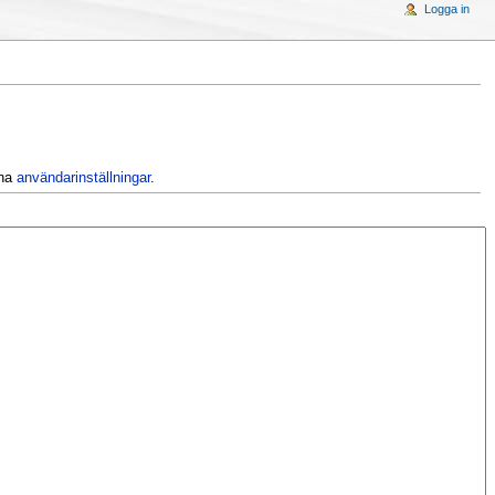
Logga in
ina
användarinställningar
.