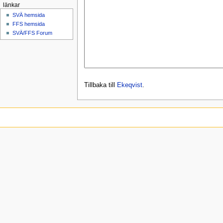
länkar
SVÄ hemsida
FFS hemsida
SVÄ/FFS Forum
Tillbaka till
Ekeqvist
.