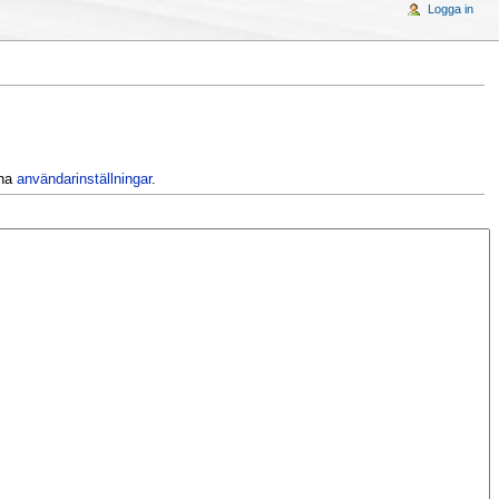
Logga in
ina
användarinställningar
.