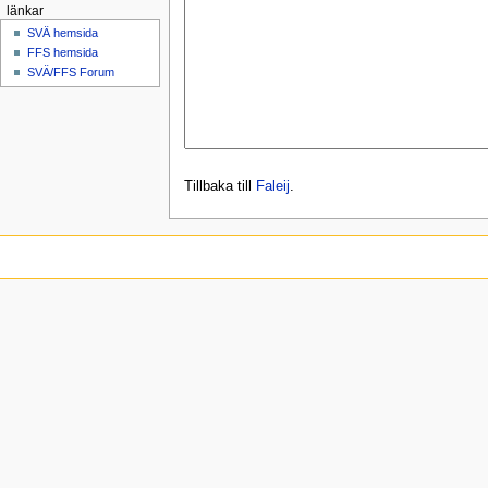
länkar
SVÄ hemsida
FFS hemsida
SVÄ/FFS Forum
Tillbaka till
Faleij
.