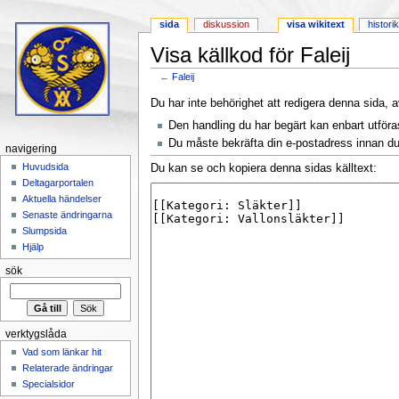
sida
diskussion
visa wikitext
histori
Visa källkod för Faleij
←
Faleij
Hoppa till:
navigering
,
sök
Du har inte behörighet att redigera denna sida, a
Den handling du har begärt kan enbart utför
Du måste bekräfta din e-postadress innan du 
navigering
Huvudsida
Du kan se och kopiera denna sidas källtext:
Deltagarportalen
Aktuella händelser
Senaste ändringarna
Slumpsida
Hjälp
sök
verktygslåda
Vad som länkar hit
Relaterade ändringar
Specialsidor