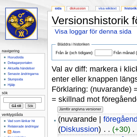
sida
diskussion
visa wikitext
historik
Versionshistorik f
Visa loggar för denna sida
Hoppa till:
navigering
,
sök
Bläddra i historiken
navigering
Från år (och tidigare):
Från månad (o
Huvudsida
Deltagarportalen
Val av diff: markera i kli
Aktuella händelser
Senaste ändringarna
enter eller knappen längs
Slumpsida
Hjälp
Förklaring: (nuvarande) 
sök
= skillnad mot föregåend
verktygslåda
(nuvarande |
föregåen
Vad som länkar hit
Relaterade ändringar
(
Diskussion
)
‎ . .
(+30)
‎ .
Atom