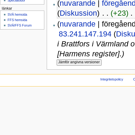
Specialsidor
(
nuvarande
|
föregåen
länkar
(
Diskussion
)
‎ . .
(+23)
‎ .
SVÄ hemsida
FFS hemsida
(
nuvarande
| föregåen
SVÄ/FFS Forum
83.241.147.194
(
Disku
i Brattfors i Värmland
[Harmens register].)
Integritetspolicy
O