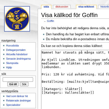
sida
diskussion
visa wikitext
histori
Visa källkod för Goffin
←
Goffin
Hoppa till:
navigering
,
sök
Du har inte behörighet att redigera denna sida, a
Den handling du har begärt kan enbart utför
Du måste bekräfta din e-postadress innan du 
navigering
Huvudsida
Du kan se och kopiera denna sidas källtext:
Deltagarportalen
Aktuella händelser
Senaste ändringarna
Slumpsida
Hjälp
sök
verktygslåda
Vad som länkar hit
Relaterade ändringar
Specialsidor