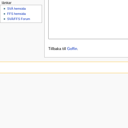
länkar
SVÄ hemsida
FFS hemsida
SVÄ/FFS Forum
Tillbaka till
Goffin
.