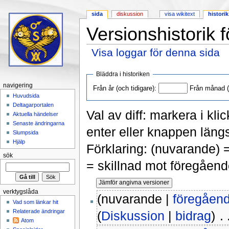
sida
diskussion
visa wikitext
historik
Versionshistorik f
Visa loggar för denna sida
Hoppa till:
navigering
,
sök
Bläddra i historiken
navigering
Från år (och tidigare):
Från månad (o
Huvudsida
Deltagarportalen
Val av diff: markera i kli
Aktuella händelser
Senaste ändringarna
enter eller knappen längs
Slumpsida
Hjälp
Förklaring: (nuvarande) 
sök
= skillnad mot föregåend
verktygslåda
(nuvarande |
föregåen
Vad som länkar hit
Relaterade ändringar
(
Diskussion
|
bidrag
)
‎ .
Atom