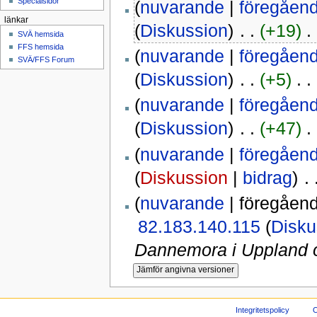
Specialsidor
(
nuvarande
|
föregåen
länkar
(
Diskussion
)
‎ . .
(+19)
‎ .
SVÄ hemsida
FFS hemsida
(
nuvarande
|
föregåen
SVÄ/FFS Forum
(
Diskussion
)
‎ . .
(+5)
‎ . .
(
nuvarande
|
föregåen
(
Diskussion
)
‎ . .
(+47)
‎ .
(
nuvarande
|
föregåen
(
Diskussion
|
bidrag
)
‎ .
(
nuvarande
| föregåen
82.183.140.115
(
Disku
Dannemora i Uppland o
Integritetspolicy
O