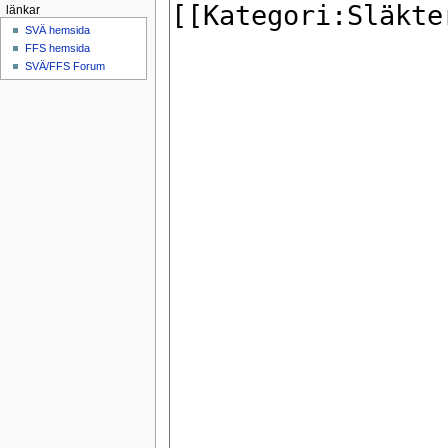
länkar
SVÄ hemsida
FFS hemsida
SVÄ/FFS Forum