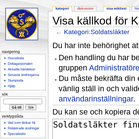
kategori
diskussion
visa wikitext
his
Visa källkod för K
←
Kategori:Soldatsläkter
Hoppa till:
navigering
,
sök
Du har inte behörighet at
navigering
Den handling du har be
Huvudsida
Deltagarportalen
gruppen
Administratöre
Aktuella händelser
Senaste ändringarna
Du måste bekräfta din 
Slumpsida
vänlig ställ in och val
Hjälp
sök
användarinställningar
.
Du kan se och kopiera de
verktygslåda
Vad som länkar hit
Relaterade ändringar
Specialsidor