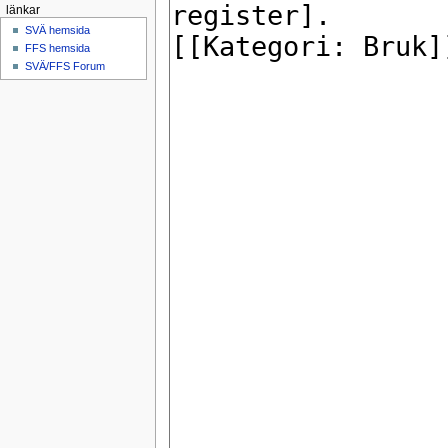
länkar
SVÄ hemsida
FFS hemsida
SVÄ/FFS Forum