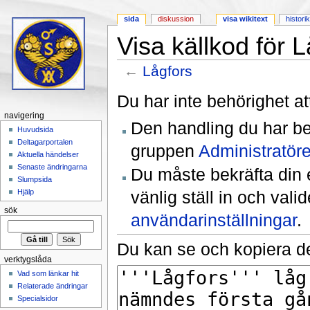
sida
diskussion
visa wikitext
histori
Visa källkod för 
←
Lågfors
Hoppa till:
navigering
,
sök
Du har inte behörighet at
navigering
Den handling du har be
Huvudsida
Deltagarportalen
gruppen
Administratöre
Aktuella händelser
Senaste ändringarna
Du måste bekräfta din 
Slumpsida
vänlig ställ in och val
Hjälp
sök
användarinställningar
.
Du kan se och kopiera de
verktygslåda
Vad som länkar hit
Relaterade ändringar
Specialsidor