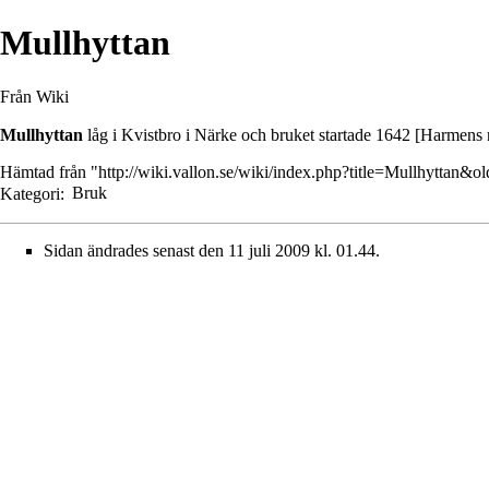
Mullhyttan
Från Wiki
Mullhyttan
låg i Kvistbro i Närke och bruket startade
1642
[Harmens r
Hämtad från "
http://wiki.vallon.se/wiki/index.php?title=Mullhyttan&o
Kategori
:
Bruk
Sidan ändrades senast den 11 juli 2009 kl. 01.44.