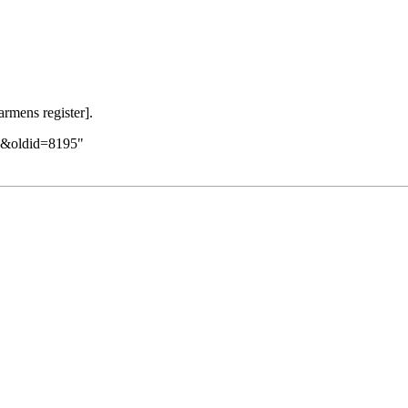
rmens register].
rs&oldid=8195
"