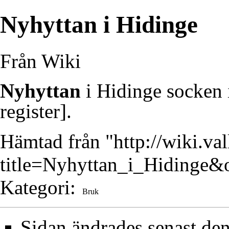
Nyhyttan i Hidinge
Från Wiki
Nyhyttan
i
Hidinge
socken 
register].
Hämtad från "
http://wiki.va
title=Nyhyttan_i_Hidinge&
Kategori
:
Bruk
Sidan ändrades senast den