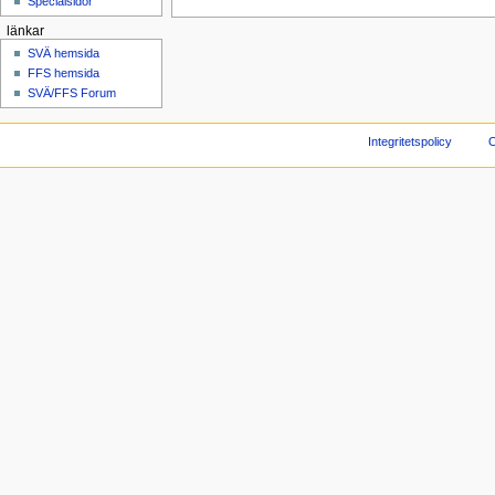
Specialsidor
länkar
SVÄ hemsida
FFS hemsida
SVÄ/FFS Forum
Integritetspolicy
O