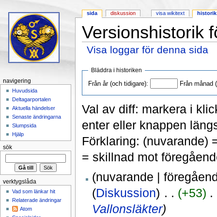
sida
diskussion
visa wikitext
historik
Versionshistorik 
Visa loggar för denna sida
Hoppa till:
navigering
,
sök
Bläddra i historiken
navigering
Från år (och tidigare):
Från månad (o
Huvudsida
Deltagarportalen
Val av diff: markera i kli
Aktuella händelser
Senaste ändringarna
enter eller knappen längs
Slumpsida
Hjälp
Förklaring: (nuvarande) 
sök
= skillnad mot föregåend
(nuvarande | föregåen
verktygslåda
(
Diskussion
)
‎ . .
(+53)
‎ .
Vad som länkar hit
Relaterade ändringar
Vallonsläkter
)
Atom