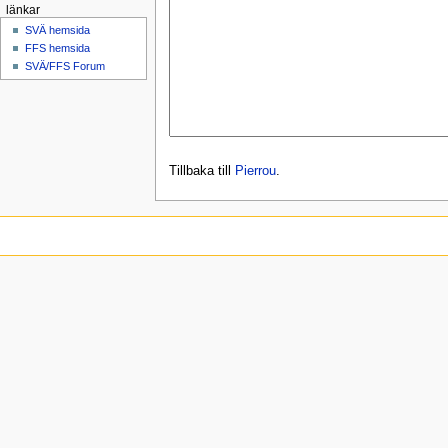
länkar
SVÄ hemsida
FFS hemsida
SVÄ/FFS Forum
Tillbaka till
Pierrou
.