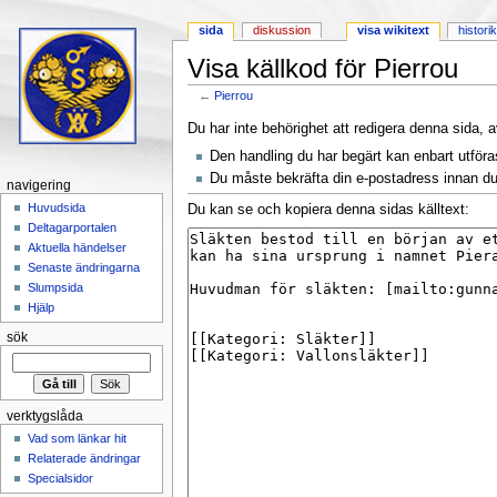
sida
diskussion
visa wikitext
histori
Visa källkod för Pierrou
←
Pierrou
Hoppa till:
navigering
,
sök
Du har inte behörighet att redigera denna sida, a
Den handling du har begärt kan enbart utför
Du måste bekräfta din e-postadress innan du 
navigering
Huvudsida
Du kan se och kopiera denna sidas källtext:
Deltagarportalen
Aktuella händelser
Senaste ändringarna
Slumpsida
Hjälp
sök
verktygslåda
Vad som länkar hit
Relaterade ändringar
Specialsidor