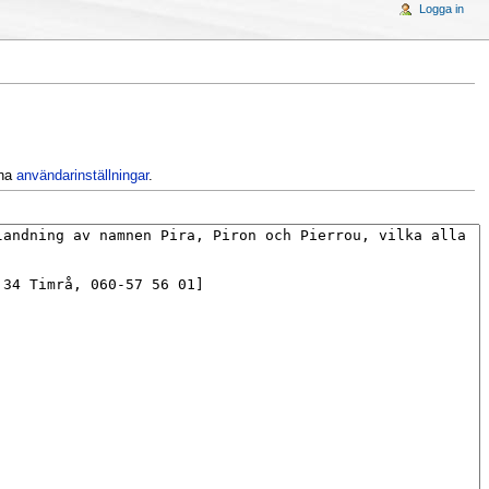
Logga in
ina
användarinställningar
.