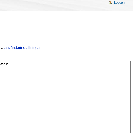
Logga in
ina
användarinställningar
.