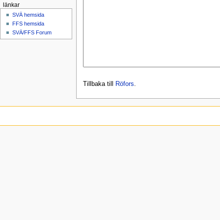
länkar
SVÄ hemsida
FFS hemsida
SVÄ/FFS Forum
Tillbaka till
Röfors
.