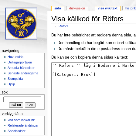
sida
diskussion
visa wikitext
histori
Visa källkod för Röfors
←
Röfors
Hoppa till:
navigering
,
sök
Du har inte behörighet att redigera denna sida, a
Den handling du har begärt kan enbart utför
Du måste bekräfta din e-postadress innan du 
navigering
Huvudsida
Du kan se och kopiera denna sidas källtext:
Deltagarportalen
Aktuella händelser
Senaste ändringarna
Slumpsida
Hjälp
sök
verktygslåda
Vad som länkar hit
Relaterade ändringar
Specialsidor