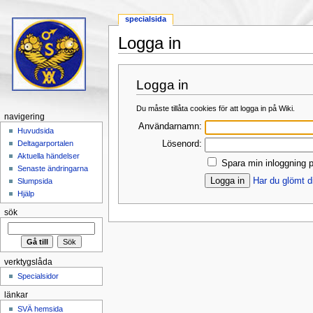
specialsida
Logga in
Hoppa till:
navigering
,
sök
Logga in
Du måste tillåta cookies för att logga in på Wiki.
navigering
Användarnamn:
Huvudsida
Lösenord:
Deltagarportalen
Aktuella händelser
Spara min inloggning p
Senaste ändringarna
Har du glömt d
Slumpsida
Hjälp
sök
verktygslåda
Specialsidor
länkar
SVÄ hemsida