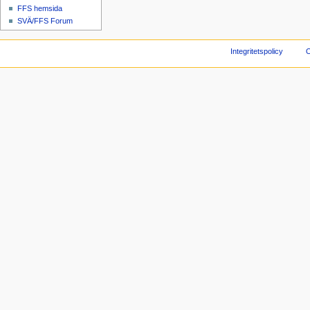
FFS hemsida
SVÄ/FFS Forum
Integritetspolicy
O