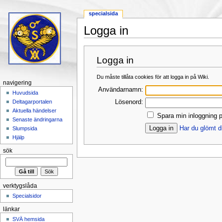
specialsida
Logga in
Hoppa till:
navigering
,
sök
Logga in
Du måste tillåta cookies för att logga in på Wiki.
navigering
Användarnamn:
Huvudsida
Lösenord:
Deltagarportalen
Aktuella händelser
Spara min inloggning p
Senaste ändringarna
Har du glömt d
Slumpsida
Hjälp
sök
verktygslåda
Specialsidor
länkar
SVÄ hemsida