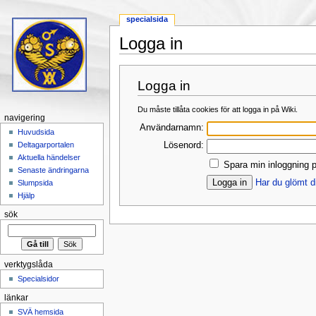
specialsida
Logga in
Hoppa till:
navigering
,
sök
Logga in
Du måste tillåta cookies för att logga in på Wiki.
navigering
Användarnamn:
Huvudsida
Lösenord:
Deltagarportalen
Aktuella händelser
Spara min inloggning p
Senaste ändringarna
Har du glömt d
Slumpsida
Hjälp
sök
verktygslåda
Specialsidor
länkar
SVÄ hemsida