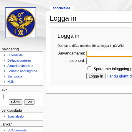
specialsida
Logga in
Hoppa till:
navigering
,
sök
Logga in
Du måste tillåta cookies för att logga in på Wiki.
navigering
Användarnamn:
Huvudsida
Lösenord:
Deltagarportalen
Aktuella händelser
Spara min inloggning p
Senaste ändringarna
Har du glömt d
Slumpsida
Hjälp
sök
verktygslåda
Specialsidor
länkar
SVÄ hemsida