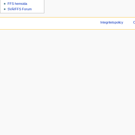
FFS hemsida
SVÄ/FFS Forum
Integritetspolicy
O