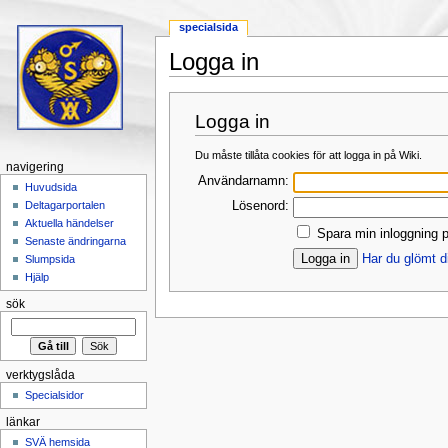
specialsida
Logga in
Hoppa till:
navigering
,
sök
Logga in
Du måste tillåta cookies för att logga in på Wiki.
navigering
Användarnamn:
Huvudsida
Lösenord:
Deltagarportalen
Aktuella händelser
Spara min inloggning p
Senaste ändringarna
Har du glömt d
Slumpsida
Hjälp
sök
verktygslåda
Specialsidor
länkar
SVÄ hemsida