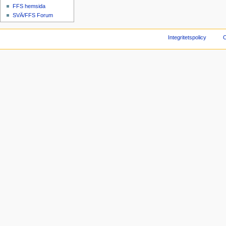
FFS hemsida
SVÄ/FFS Forum
Integritetspolicy
O