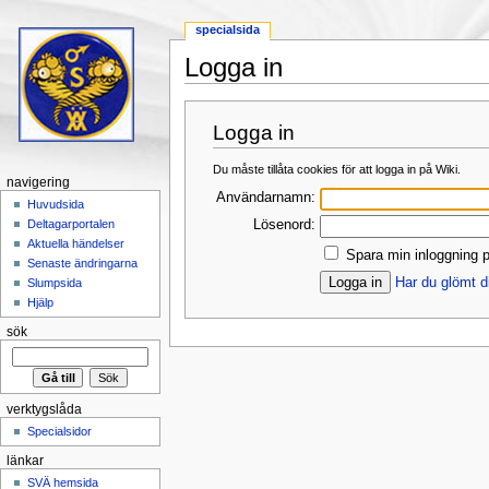
specialsida
Logga in
Hoppa till:
navigering
,
sök
Logga in
Du måste tillåta cookies för att logga in på Wiki.
navigering
Användarnamn:
Huvudsida
Lösenord:
Deltagarportalen
Aktuella händelser
Spara min inloggning p
Senaste ändringarna
Har du glömt d
Slumpsida
Hjälp
sök
verktygslåda
Specialsidor
länkar
SVÄ hemsida