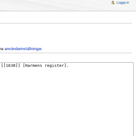
Logga in
ina
användarinställningar
.