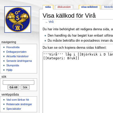
sida
diskussion
visa wikitext
histori
Visa källkod för Virå
←
Virå
Hoppa till:
navigering
,
sök
Du har inte behörighet att redigera denna sida, a
Den handling du har begärt kan enbart utför
Du måste bekräfta din e-postadress innan du 
navigering
Huvudsida
Du kan se och kopiera denna sidas källtext:
Deltagarportalen
Aktuella händelser
Senaste ändringarna
Slumpsida
Hjälp
sök
verktygslåda
Vad som länkar hit
Relaterade ändringar
Specialsidor