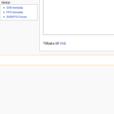
länkar
SVÄ hemsida
FFS hemsida
SVÄ/FFS Forum
Tillbaka till
Virå
.