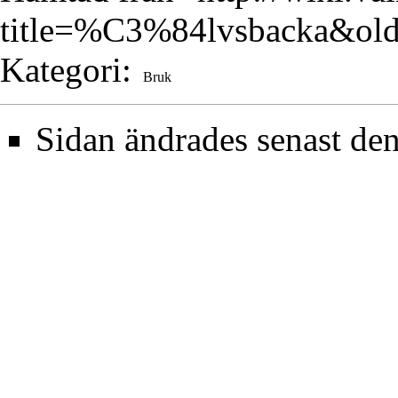
title=%C3%84lvsbacka&ol
Kategori
:
Bruk
Sidan ändrades senast de