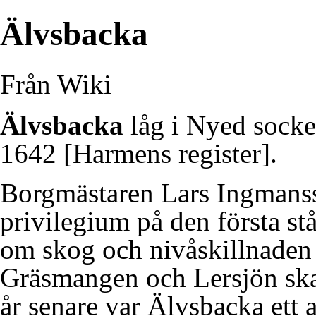
Älvsbacka
Från Wiki
Älvsbacka
låg i
Nyed
socke
1642
[Harmens register].
Borgmästaren Lars Ingmanss
privilegium på den första s
om skog och nivåskillnaden 
Gräsmangen och Lersjön skapa
år senare var Älvsbacka ett 