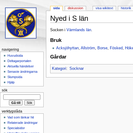
sida
diskussion
visa wikitext
historik
Nyed i S län
Hoppa till:
navigering
,
sök
Socken i
Värmlands län
.
Bruk
Acksjöhyttan
,
Allström
,
Borse
,
Fösked
,
Hök
navigering
Huvudsida
Gårdar
Deltagarportalen
Aktuella händelser
Kategori
:
Socknar
Senaste ändringarna
Slumpsida
Hjälp
sök
verktygslåda
Vad som länkar hit
Relaterade ändringar
Specialsidor