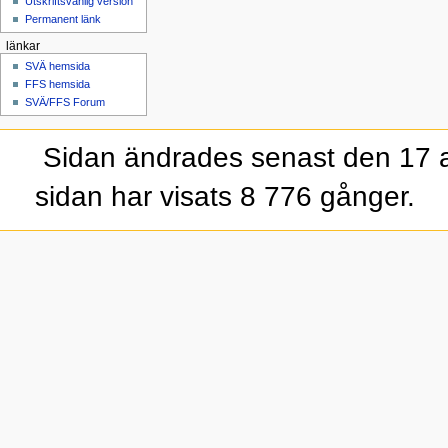
Utskriftsvänlig version
Permanent länk
länkar
SVÄ hemsida
FFS hemsida
SVÄ/FFS Forum
Sidan ändrades senast den 17 a
sidan har visats 8 776 gånger.