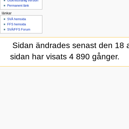
Utskriftsvänlig version
Permanent länk
länkar
SVÄ hemsida
FFS hemsida
SVÄ/FFS Forum
Sidan ändrades senast den 18 a
sidan har visats 4 890 gånger.