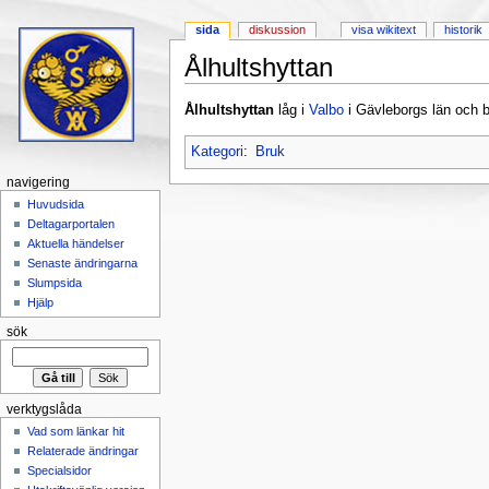
sida
diskussion
visa wikitext
historik
Ålhultshyttan
Hoppa till:
navigering
,
sök
Ålhultshyttan
låg i
Valbo
i Gävleborgs län och b
Kategori
:
Bruk
navigering
Huvudsida
Deltagarportalen
Aktuella händelser
Senaste ändringarna
Slumpsida
Hjälp
sök
verktygslåda
Vad som länkar hit
Relaterade ändringar
Specialsidor