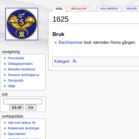
sida
diskussion
visa wikitext
historik
1625
Hoppa till:
navigering
,
sök
Bruk
Bäckhammar
bruk nämndes första gången.
navigering
Huvudsida
Kategori
:
År
Deltagarportalen
Aktuella händelser
Senaste ändringarna
Slumpsida
Hjälp
sök
verktygslåda
Vad som länkar hit
Relaterade ändringar
Specialsidor