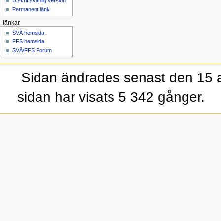
Utskriftsvänlig version
Permanent länk
länkar
SVÄ hemsida
FFS hemsida
SVÄ/FFS Forum
Sidan ändrades senast den 15 a
sidan har visats 5 342 gånger.