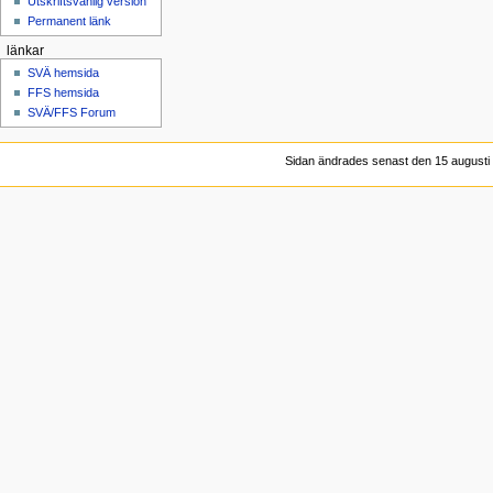
Utskriftsvänlig version
Permanent länk
länkar
SVÄ hemsida
FFS hemsida
SVÄ/FFS Forum
Sidan ändrades senast den 15 augusti 