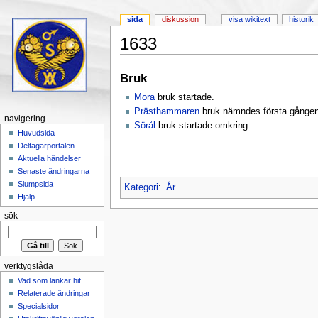
sida
diskussion
visa wikitext
historik
1633
Hoppa till:
navigering
,
sök
Bruk
Mora
bruk startade.
Prästhammaren
bruk nämndes första gången
navigering
Sörål
bruk startade omkring.
Huvudsida
Deltagarportalen
Aktuella händelser
Senaste ändringarna
Slumpsida
Kategori
:
År
Hjälp
sök
verktygslåda
Vad som länkar hit
Relaterade ändringar
Specialsidor