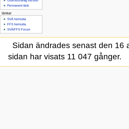
Utskriftsvänlig version
Permanent länk
länkar
SVÄ hemsida
FFS hemsida
SVÄ/FFS Forum
Sidan ändrades senast den 16 a
sidan har visats 11 047 gånger.