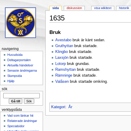
sida
diskussion
visa wikitext
historik
1635
Hoppa till:
navigering
,
sök
Bruk
Avestabo
bruk är känt sedan.
Gruthyttan
bruk startade.
navigering
Klingbo
bruk startade.
Huvudsida
Laxsjön
bruk startade.
Deltagarportalen
Lotorp
bruk grundas.
Aktuella händelser
Ramshyttan
bruk startade.
Senaste ändringarna
Rämninge
bruk startade.
Slumpsida
Hjälp
Valåsen
bruk startade omkring.
sök
Kategori
:
År
verktygslåda
Vad som länkar hit
Relaterade ändringar
Specialsidor