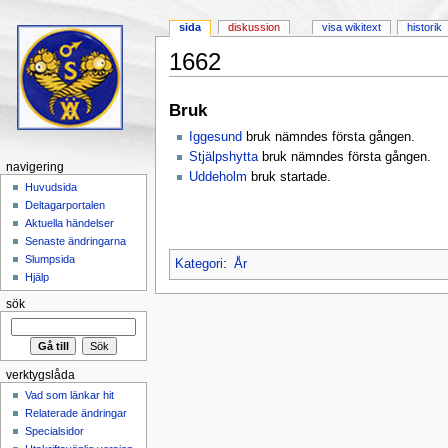
sida
diskussion
visa wikitext
historik
1662
Hoppa till:
navigering
,
sök
Bruk
Iggesund
bruk nämndes första gången.
Stjälpshytta
bruk nämndes första gången.
navigering
Uddeholm
bruk startade.
Huvudsida
Deltagarportalen
Aktuella händelser
Senaste ändringarna
Slumpsida
Kategori
:
År
Hjälp
sök
verktygslåda
Vad som länkar hit
Relaterade ändringar
Specialsidor