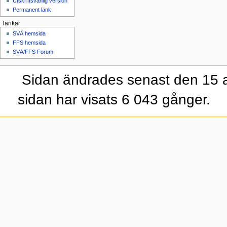
Utskriftsvänlig version
Permanent länk
länkar
SVÄ hemsida
FFS hemsida
SVÄ/FFS Forum
Sidan ändrades senast den 15 a
sidan har visats 6 043 gånger.