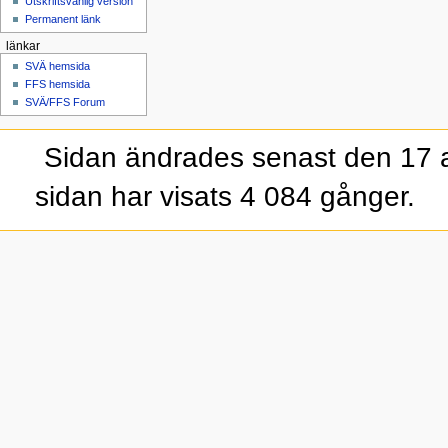
Utskriftsvänlig version
Permanent länk
länkar
SVÄ hemsida
FFS hemsida
SVÄ/FFS Forum
Sidan ändrades senast den 17 a
sidan har visats 4 084 gånger.