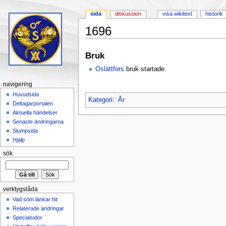
sida
diskussion
visa wikitext
historik
1696
Hoppa till:
navigering
,
sök
Bruk
Oslättfors
bruk startade.
navigering
Huvudsida
Kategori
:
År
Deltagarportalen
Aktuella händelser
Senaste ändringarna
Slumpsida
Hjälp
sök
verktygslåda
Vad som länkar hit
Relaterade ändringar
Specialsidor