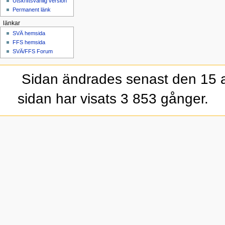
Utskriftsvänlig version
Permanent länk
länkar
SVÄ hemsida
FFS hemsida
SVÄ/FFS Forum
Sidan ändrades senast den 15 a
sidan har visats 3 853 gånger.