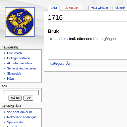
sida
diskussion
visa wikitext
historik
1716
Hoppa till:
navigering
,
sök
Bruk
Landfors
bruk nämndes första gången.
navigering
Huvudsida
Deltagarportalen
Kategori
:
År
Aktuella händelser
Senaste ändringarna
Slumpsida
Hjälp
sök
verktygslåda
Vad som länkar hit
Relaterade ändringar
Specialsidor