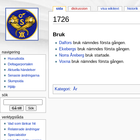
sida
diskussion
visa wikitext
historik
1726
Hoppa till:
navigering
,
sök
Bruk
Dalfors
bruk nämndes första gången.
Ekebergs
bruk nämndes första gången.
navigering
Norra Åreberg
bruk startade.
Huvudsida
Voxna
bruk nämndes första gången.
Deltagarportalen
Aktuella händelser
Senaste ändringarna
Slumpsida
Hjälp
Kategori
:
År
sök
verktygslåda
Vad som länkar hit
Relaterade ändringar
Specialsidor