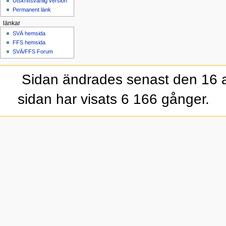
Utskriftsvänlig version
Permanent länk
länkar
SVÄ hemsida
FFS hemsida
SVÄ/FFS Forum
Sidan ändrades senast den 16 a
sidan har visats 6 166 gånger.