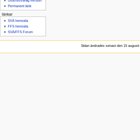
Utskriftsvänlig version
Permanent länk
länkar
SVÄ hemsida
FFS hemsida
SVÄ/FFS Forum
Sidan ändrades senast den 15 augusti 