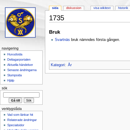
sida
diskussion
visa wikitext
historik
1735
Hoppa till:
navigering
,
sök
Bruk
Svartnäs
bruk nämndes första gången.
navigering
Huvudsida
Deltagarportalen
Kategori
:
År
Aktuella händelser
Senaste ändringarna
Slumpsida
Hjälp
sök
verktygslåda
Vad som länkar hit
Relaterade ändringar
Specialsidor