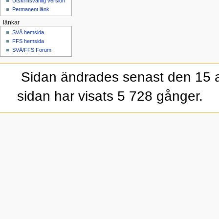
Utskriftsvänlig version
Permanent länk
länkar
SVÄ hemsida
FFS hemsida
SVÄ/FFS Forum
Sidan ändrades senast den 15 a
sidan har visats 5 728 gånger.