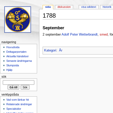
sida
diskussion
visa wikitext
historik
1788
Hoppa till:
navigering
,
sök
September
2 september
Adolf Peter Wetterbrandt
,
smed
, f
navigering
Huvudsida
Kategori
:
År
Deltagarportalen
Aktuella händelser
Senaste ändringarna
Slumpsida
Hjälp
sök
verktygslåda
Vad som länkar hit
Relaterade ändringar
Specialsidor