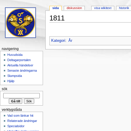
sida
diskussion
visa wikitext
historik
1811
Hoppa till:
navigering
,
sök
Kategori
:
År
navigering
Huvudsida
Deltagarportalen
Aktuella händelser
Senaste ändringarna
Slumpsida
Hjälp
sök
verktygslåda
Vad som länkar hit
Relaterade ändringar
Specialsidor