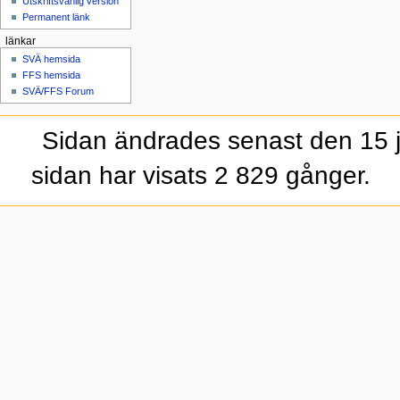
Utskriftsvänlig version
Permanent länk
länkar
SVÄ hemsida
FFS hemsida
SVÄ/FFS Forum
Sidan ändrades senast den 15 j
sidan har visats 2 829 gånger.