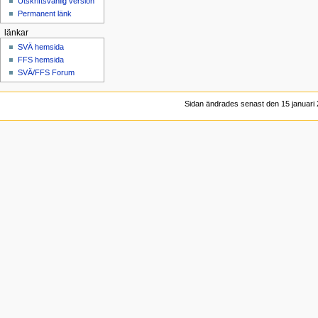
Utskriftsvänlig version
Permanent länk
länkar
SVÄ hemsida
FFS hemsida
SVÄ/FFS Forum
Sidan ändrades senast den 15 januari 