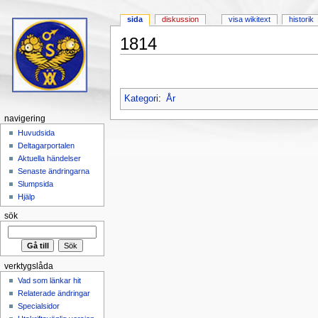
sida
diskussion
visa wikitext
historik
1814
Hoppa till:
navigering
,
sök
Kategori
:
År
navigering
Huvudsida
Deltagarportalen
Aktuella händelser
Senaste ändringarna
Slumpsida
Hjälp
sök
verktygslåda
Vad som länkar hit
Relaterade ändringar
Specialsidor