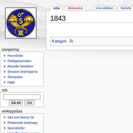
sida
diskussion
visa wikitext
historik
1843
Hoppa till:
navigering
,
sök
Kategori
:
År
navigering
Huvudsida
Deltagarportalen
Aktuella händelser
Senaste ändringarna
Slumpsida
Hjälp
sök
verktygslåda
Vad som länkar hit
Relaterade ändringar
Specialsidor