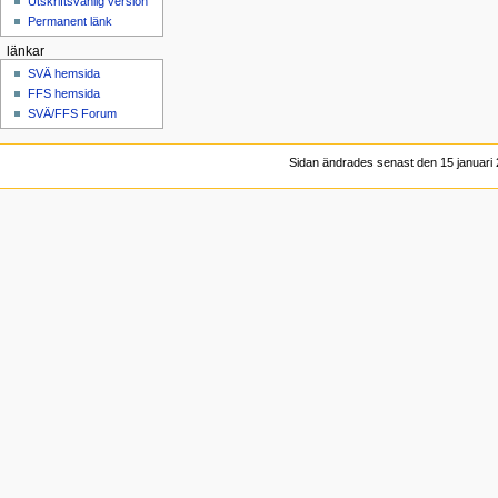
Utskriftsvänlig version
Permanent länk
länkar
SVÄ hemsida
FFS hemsida
SVÄ/FFS Forum
Sidan ändrades senast den 15 januari 