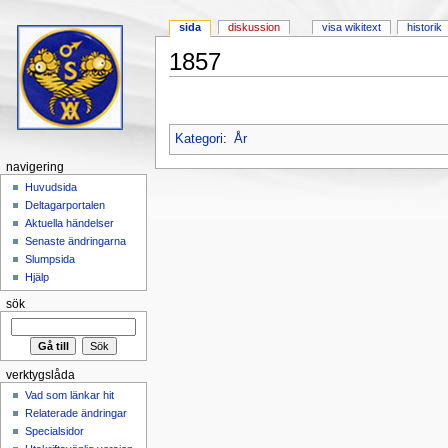
sida
diskussion
visa wikitext
historik
1857
Hoppa till:
navigering
,
sök
Kategori
:
År
navigering
Huvudsida
Deltagarportalen
Aktuella händelser
Senaste ändringarna
Slumpsida
Hjälp
sök
verktygslåda
Vad som länkar hit
Relaterade ändringar
Specialsidor