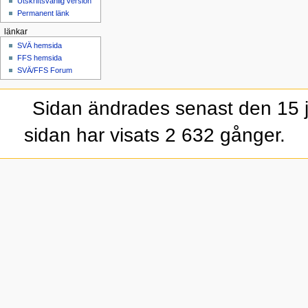
Utskriftsvänlig version
Permanent länk
länkar
SVÄ hemsida
FFS hemsida
SVÄ/FFS Forum
Sidan ändrades senast den 15 j
sidan har visats 2 632 gånger.