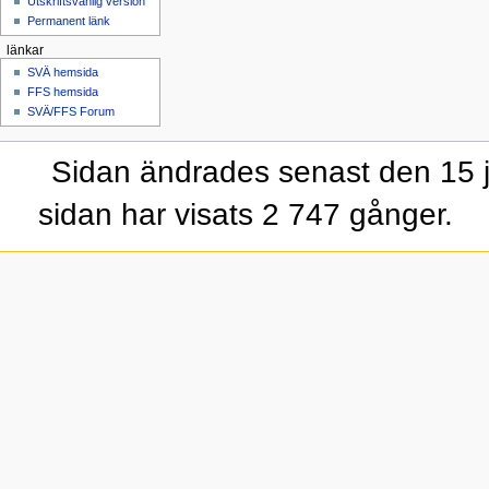
Utskriftsvänlig version
Permanent länk
länkar
SVÄ hemsida
FFS hemsida
SVÄ/FFS Forum
Sidan ändrades senast den 15 j
sidan har visats 2 747 gånger.