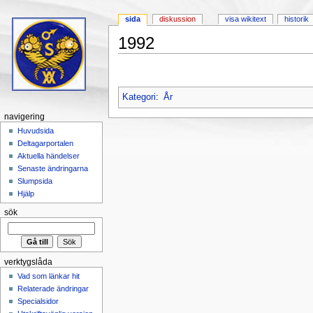
sida
diskussion
visa wikitext
historik
1992
Hoppa till:
navigering
,
sök
Kategori
:
År
navigering
Huvudsida
Deltagarportalen
Aktuella händelser
Senaste ändringarna
Slumpsida
Hjälp
sök
verktygslåda
Vad som länkar hit
Relaterade ändringar
Specialsidor