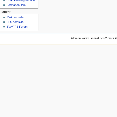
Utskriftsvänlig version
Permanent länk
länkar
SVÄ hemsida
FFS hemsida
SVÄ/FFS Forum
Sidan ändrades senast den 2 mars 20