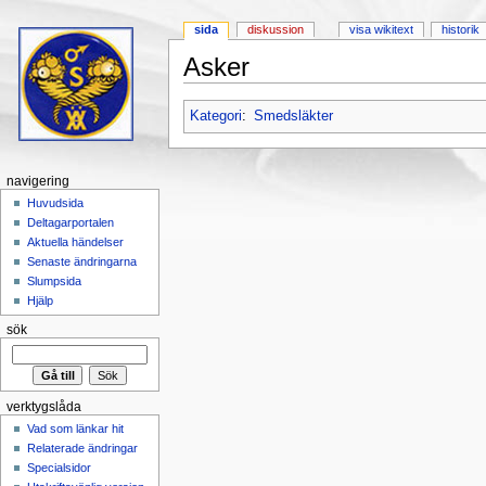
sida
diskussion
visa wikitext
historik
Asker
Hoppa till:
navigering
,
sök
Kategori
:
Smedsläkter
navigering
Huvudsida
Deltagarportalen
Aktuella händelser
Senaste ändringarna
Slumpsida
Hjälp
sök
verktygslåda
Vad som länkar hit
Relaterade ändringar
Specialsidor