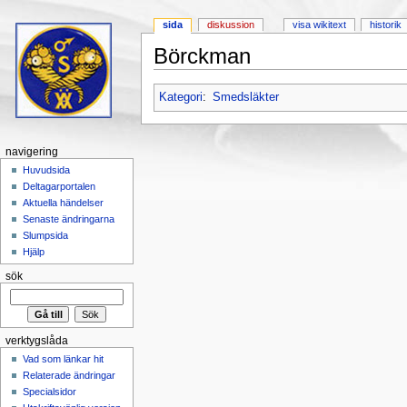
sida
diskussion
visa wikitext
historik
Börckman
Hoppa till:
navigering
,
sök
Kategori
:
Smedsläkter
navigering
Huvudsida
Deltagarportalen
Aktuella händelser
Senaste ändringarna
Slumpsida
Hjälp
sök
verktygslåda
Vad som länkar hit
Relaterade ändringar
Specialsidor