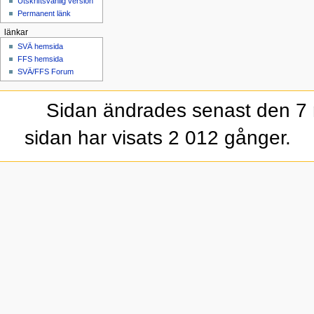
Utskriftsvänlig version
Permanent länk
länkar
SVÄ hemsida
FFS hemsida
SVÄ/FFS Forum
Sidan ändrades senast den 7 
sidan har visats 2 012 gånger.