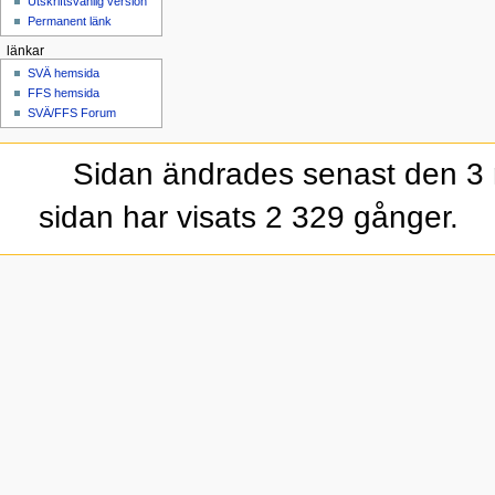
Utskriftsvänlig version
Permanent länk
länkar
SVÄ hemsida
FFS hemsida
SVÄ/FFS Forum
Sidan ändrades senast den 3 
sidan har visats 2 329 gånger.