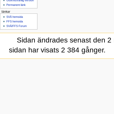
Utskriftsvänlig version
Permanent länk
länkar
SVÄ hemsida
FFS hemsida
SVÄ/FFS Forum
Sidan ändrades senast den 2 
sidan har visats 2 384 gånger.