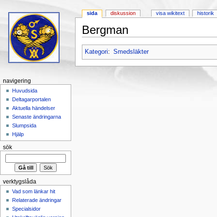
sida
diskussion
visa wikitext
historik
Bergman
Hoppa till:
navigering
,
sök
Kategori
:
Smedsläkter
navigering
Huvudsida
Deltagarportalen
Aktuella händelser
Senaste ändringarna
Slumpsida
Hjälp
sök
verktygslåda
Vad som länkar hit
Relaterade ändringar
Specialsidor